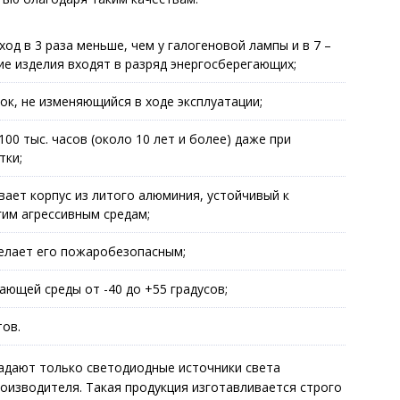
ход в 3 раза меньше, чем у галогеновой лампы и в 7 –
ие изделия входят в разряд энергосберегающих;
к, не изменяющийся в ходе эксплуатации;
00 тыс. часов (около 10 лет и более) даже при
тки;
ает корпус из литого алюминия, устойчивый к
гим агрессивным средам;
елает его пожаробезопасным;
ющей среды от -40 до +55 градусов;
тов.
ладают только светодиодные источники света
оизводителя. Такая продукция изготавливается строго