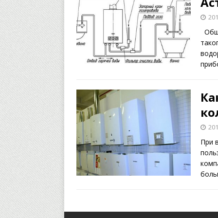
Ас
201
Обща
тако
водо
прибо
Ка
ко
201
При 
поль
комп
боль