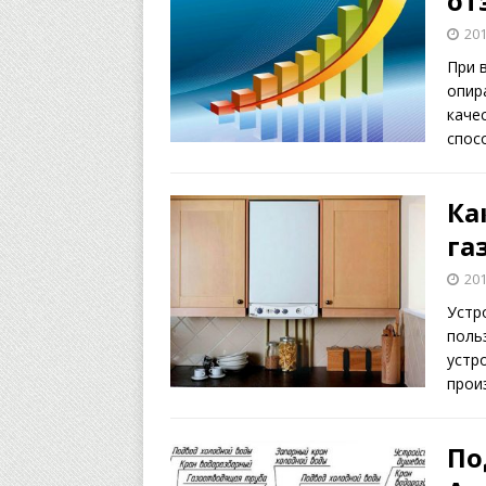
от
201
При 
опир
каче
спосо
Ка
га
201
Устр
поль
устр
произ
По