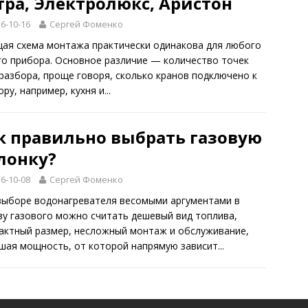
тра, Электролюкс, Аристон
6-10-16
Сергей Фоменко
я схема монтажа практически одинакова для любого
го прибора. Основное различие — количество точек
разбора, проще говоря, сколько кранов подключено к
ру, например, кухня и...
к правильно выбрать газовую
лонку?
6-10-08
Сергей Фоменко
выборе водонагревателя весомыми аргументами в
зу газового можно считать дешевый вид топлива,
актный размер, несложный монтаж и обслуживание,
шая мощность, от которой напрямую зависит...