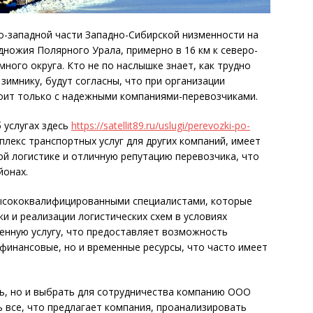
о-западной части Западно-Сибирской низменности на
дножия Полярного Урала, примерно в 16 км к северо-
ного округа. Кто не по наслышке знает, как трудно
зимнику, будут согласны, что при организации
тоит только с надежными компаниями-перевозчиками.
 услугах здесь
https://satellit89.ru/uslugi/perevozki-po-
плекс транспортных услуг для других компаний, имеет
ой логистике и отличную репутацию перевозчика, что
йонах.
ысококвалифицированными специалистами, которые
и и реализации логистических схем в условиях
енную услугу, что предоставляет возможность
финансовые, но и временные ресурсы, что часто имеет
ь, но и выбрать для сотрудничества компанию ООО
ь все, что предлагает компания, проанализировать