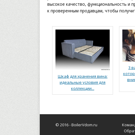
высокое качество, функциональность и 
к проверенным продавцам, чтобы получит
3 в
котор
Шкаф для хранения вина:
вни
идеальные условия для
коллекции...
© 2016 -
BoilerVdom.ru
Коман
Обра