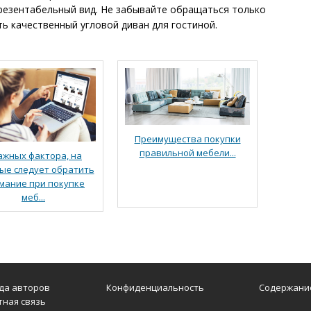
презентабельный вид. Не забывайте обращаться только
ь качественный угловой диван для гостиной.
Преимущества покупки
правильной мебели...
ажных фактора, на
ые следует обратить
мание при покупке
меб...
да авторов
Конфиденциальность
Содержани
тная связь