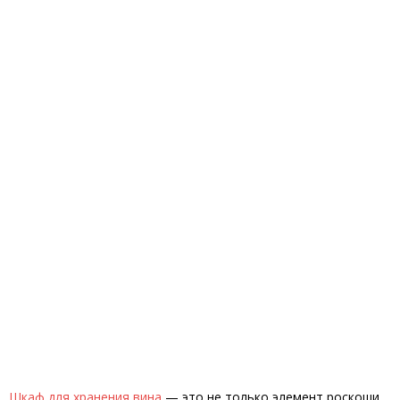
Шкаф для хранения вина
— это не только элемент роскоши,