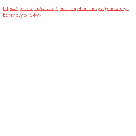
https://gen-mag.ru/catalog/generatory/benzinovyie/generatoryi-
benzinovyie-15-kvt/