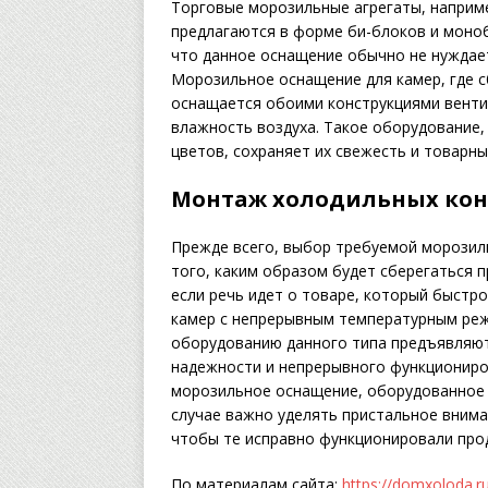
Торговые морозильные агрегаты, наприм
предлагаются в форме би-блоков и моно
что данное оснащение обычно не нуждае
Морозильное оснащение для камер, где с
оснащается обоими конструкциями венти
влажность воздуха. Такое оборудование,
цветов, сохраняет их свежесть и товарны
Монтаж холодильных кон
Прежде всего, выбор требуемой морозил
того, каким образом будет сберегаться пр
если речь идет о товаре, который быстр
камер с непрерывным температурным реж
оборудованию данного типа предъявляю
надежности и непрерывного функциониро
морозильное оснащение, оборудованное 
случае важно уделять пристальное вним
чтобы те исправно функционировали про
По материалам сайта:
https://domxoloda.