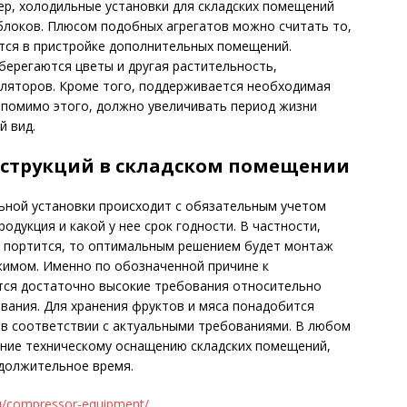
ер, холодильные установки для складских помещений
блоков. Плюсом подобных агрегатов можно считать то,
тся в пристройке дополнительных помещений.
берегаются цветы и другая растительность,
ляторов. Кроме того, поддерживается необходимая
 помимо этого, должно увеличивать период жизни
й вид.
струкций в складском помещении
ьной установки происходит с обязательным учетом
одукция и какой у нее срок годности. В частности,
о портится, то оптимальным решением будет монтаж
имом. Именно по обозначенной причине к
тся достаточно высокие требования относительно
вания. Для хранения фруктов и мяса понадобится
в соответствии с актуальными требованиями. В любом
ание техническому оснащению складских помещений,
должительное время.
ru/compressor-equipment/