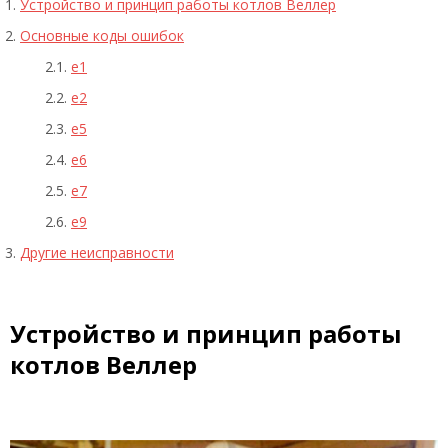
Устройство и принцип работы котлов Веллер
Основные коды ошибок
е1
е2
е5
е6
е7
е9
Другие неисправности
Устройство и принцип работы
котлов Веллер