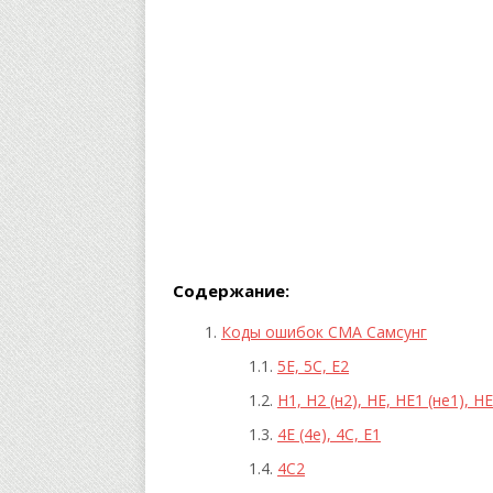
Содержание:
Коды ошибок СМА Самсунг
5Е, 5С, Е2
Н1, Н2 (н2), НЕ, НЕ1 (не1), Н
4Е (4е), 4С, Е1
4С2