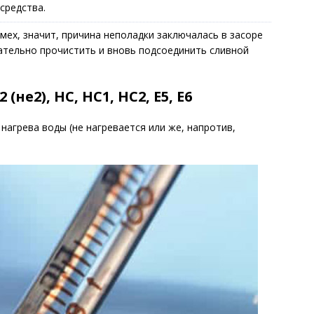
средства.
мех, значит, причина неполадки заключалась в засоре
ательно прочистить и вновь подсоединить сливной
2 (не2), НС, НС1, НС2, Е5, Е6
нагрева воды (не нагревается или же, напротив,