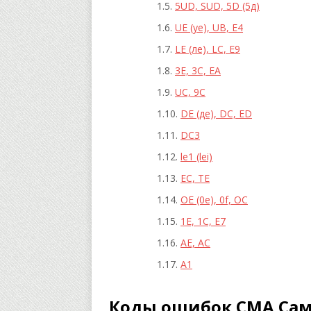
5UD, SUD, 5D (5д)
UE (уе), UB, E4
LE (ле), LC, Е9
3Е, 3С, ЕА
UC, 9С
DE (де), DC, ED
DC3
le1 (lei)
ЕС, ТЕ
ОЕ (0е), 0f, ОС
1Е, 1С, Е7
АЕ, АС
А1
Коды ошибок СМА Сам