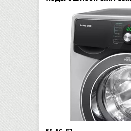
5Е, 5С, Е2