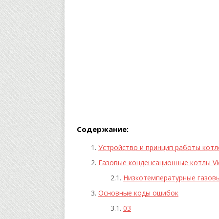
Содержание:
Устройство и принцип работы кот
Газовые конденсационные котлы V
Низкотемпературные газовы
Основные коды ошибок
03