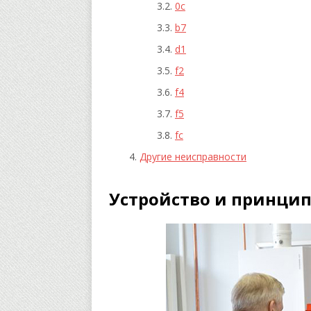
0с
b7
d1
f2
f4
f5
fc
Другие неисправности
Устройство и принцип