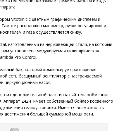
 нем котел Висман показывает режимы работы и коды
ппарата.
ом Vitotrinic с цветным графическим дисплеем и
 Там же расположен манометр, ручки регулировки и
носителем и газа осуществляется снизу.
dial, изготовленный из нержавеющей стали, на который
д ним установлена модулируемая цилиндрическая
ambda Pro Control.
льный бак, который компенсирует расширение
лкой есть бесшумный вентилятор с настраиваемой
н циркуляционный насос.
 стоит дополнительный пластинчатый теплообменник
. Аппарат 242-F имеет собственный бойлер косвенного
подключения гелиоустановки. Имеется возможность
ля достижения большей суммарной мощности.