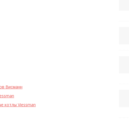
лов Висманн
iessman
е котлы Viessman