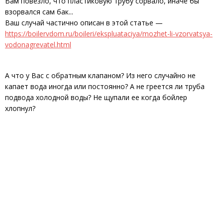
Вам повезло, что пластиковую трубу сорвало, иначе бы
взорвался сам бак...
Ваш случай частично описан в этой статье —
https://boilervdom.ru/boileri/ekspluataciya/mozhet-li-vzorvatsya-
vodonagrevatel.html
А что у Вас с обратным клапаном? Из него случайно не
капает вода иногда или постоянно? А не греется ли труба
подвода холодной воды? Не щупали ее когда бойлер
хлопнул?