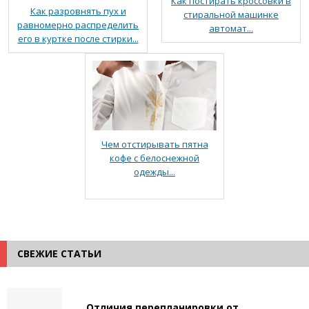
Как постирать кроссовки в
Как разровнять пух и
стиральной машинке
равномерно распределить
автомат...
его в куртке после стирки...
Чем отстирывать пятна
кофе с белоснежной
одежды...
СВЕЖИЕ СТАТЬИ
Отличия перепланировки от