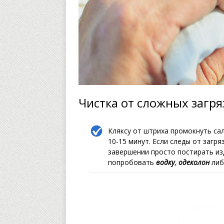
Чистка от сложных загр
Кляксу от штриха промокнуть са
10-15 минут. Если следы от загр
завершении просто постирать изд
попробовать
водку
,
одеколон
либ