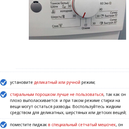
установите
деликатный или ручной
режим;
стиральным порошком лучше не пользоваться
, так как он
плохо выполаскивается и при таком режиме стирки на
вещи могут остаться разводы. Воспользуйтесь жидким
средством для деликатных, шерстяных или детских вещей;
поместите пиджак
в специальный сетчатый мешочек
, он