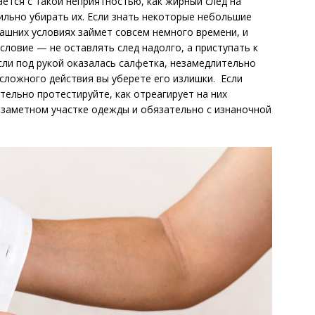
ется с такой неприятностью, как жирный след на
вильно убирать их. Если знать некоторые небольшие
ашних условиях займет совсем немного времени, и
словие — не оставлять след надолго, а приступать к
сли под рукой оказалась салфетка, незамедлительно
сложного действия вы уберете его излишки. Если
тельно протестируйте, как отреагирует на них
 заметном участке одежды и обязательно с изнаночной