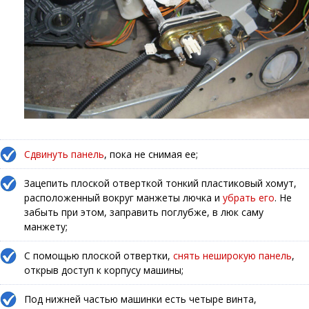
Сдвинуть панель
, пока не снимая ее;
Зацепить плоской отверткой тонкий пластиковый хомут,
расположенный вокруг манжеты лючка и
убрать его
. Не
забыть при этом, заправить поглубже, в люк саму
манжету;
С помощью плоской отвертки,
снять неширокую панель
,
открыв доступ к корпусу машины;
Под нижней частью машинки есть четыре винта,