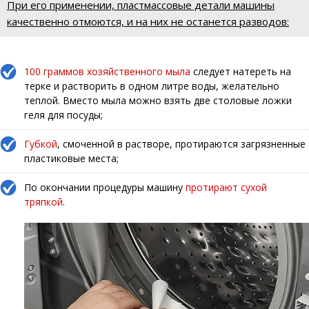
При его применении, пластмассовые детали машины
качественно отмоются, и на них не останется разводов:
100 граммов хозяйственного мыла
следует натереть на
терке и растворить в одном литре воды, желательно
теплой. Вместо мыла можно взять две столовые ложки
геля для посуды;
Губкой
, смоченной в растворе, протираются загрязненные
пластиковые места;
По окончании процедуры машину
протирают сухой
тряпкой
.