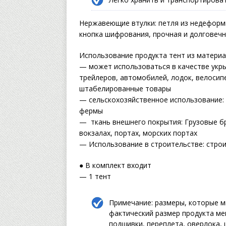
Нержавеющие втулки: петля из недеформи
кнопка шифрования, прочная и долговечна
Использование продукта тент из материа
— может использоваться в качестве укры
трейлеров, автомобилей, лодок, велосип
штабелированные товары
— сельскохозяйственное использование:
фермы
— ткань внешнего покрытия: Грузовые бр
вокзалах, портах, морских портах
— Использование в строительстве: строи
● В комплект входит
— 1 тент
Примечание: размеры, которые м
фактический размер продукта ме
подшивки, переплета, оверлока, 