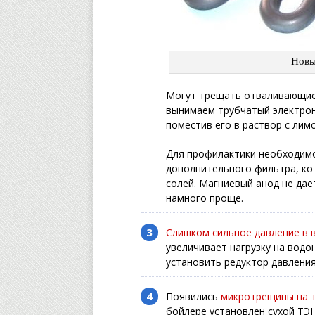
Новы
Могут трещать отваливающиес
вынимаем трубчатый электрон
поместив его в раствор с лим
Для профилактики необходимо 
дополнительного фильтра, ко
солей. Магниевый анод не дае
намного проще.
Слишком сильное давление в 
увеличивает нагрузку на водо
установить редуктор давления
Появились
микротрещины на 
бойлере установлен сухой ТЭ