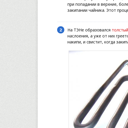
при попадании в верхние, бол
закипании чайника. Этот проц
На ТЭНе образовался
толстый
наслоения, а уже от них грее
накипи, и свистит, когда заки