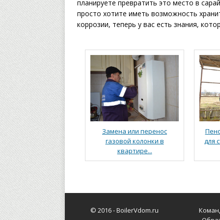
планируете превратить это место в сарай
просто хотите иметь возможность хранит
коррозии, теперь у вас есть знания, кото
Замена или перенос
Пено
газовой колонки в
для с
квартире...
© 2016 -
BoilerVdom.ru
Коман
Обра