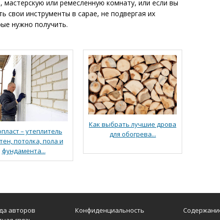
, мастерскую или ремесленную комнату, или если вы
ь свои инструменты в сарае, не подвергая их
рые нужно получить.
Как выбрать лучшие дрова
пласт – утеплитель
для обогрева...
тен, потолка, пола и
фундамента...
да авторов
Конфиденциальность
Содержани
тная связь