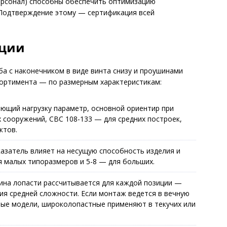
ерсонал) способны обеспечить оптимизацию
 Подтверждение этому — сертификация всей
кции
ба с наконечником в виде винта снизу и проушинами
сортимента — по размерным характеристикам:
яющий нагрузку параметр, основной ориентир при
х сооружений, СВС 108-133 — для средних построек,
ктов.
казатель влияет на несущую способность изделия и
я малых типоразмеров и 5-8 — для больших.
ина лопасти рассчитывается для каждой позиции —
ия средней сложности. Если монтаж ведется в вечную
ые модели, широколопастные применяют в текучих или