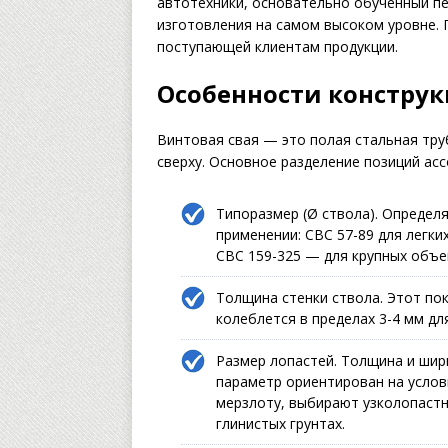
автотехники, основательно обученный п
изготовления на самом высоком уровне.
поступающей клиентам продукции.
Особенности констру
Винтовая свая — это полая стальная тру
сверху. Основное разделение позиций ас
Типоразмер (Ø ствола). Определ
применении: СВС 57-89 для легки
СВС 159-325 — для крупных объе
Толщина стенки ствола. Этот по
колеблется в пределах 3-4 мм дл
Размер лопастей. Толщина и шир
параметр ориентирован на услов
мерзлоту, выбирают узколопастн
глинистых грунтах.