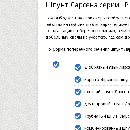
Шпунт Ларсена серии LP
Самая бюджетная серия корытообразного
работах на глубине до 6 м. Характеризу
эксплуатации на береговых линиях, в ям
дюбельным сваям на участках, где сам дю
По форме поперечного сечения шпунт Ла
Z-образный язык Ларсе
корытообразный шпунт
плоский шпунт Ларсена
двутавровый шпунт Ла
трубчатый шпунт Ларс
комбинированный шпун