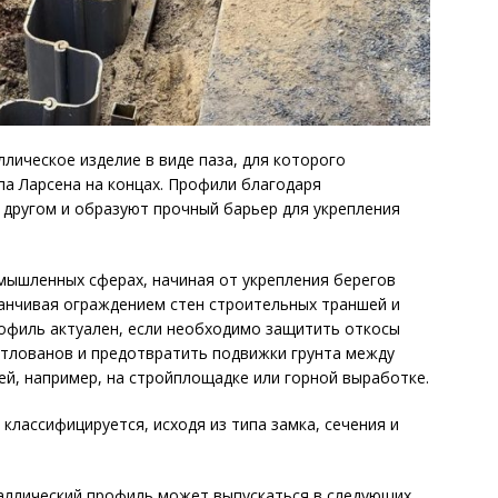
лическое изделие в виде паза, для которого
па Ларсена на концах. Профили благодаря
 другом и образуют прочный барьер для укрепления
мышленных сферах, начиная от укрепления берегов
канчивая ограждением стен строительных траншей и
рофиль актуален, если необходимо защитить откосы
отлованов и предотвратить подвижки грунта между
й, например, на стройплощадке или горной выработке.
классифицируется, исходя из типа замка, сечения и
таллический профиль может выпускаться в следующих