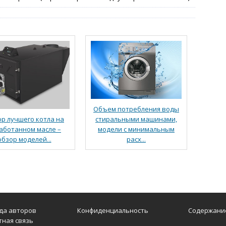
Объем потребления воды
стиральными машинами,
р лучшего котла на
модели с минимальным
аботанном масле –
расх...
обзор моделей...
да авторов
Конфиденциальность
Содержани
тная связь