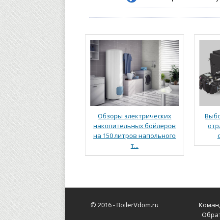
Обзоры электрических
Выбо
накопительных бойлеров
отр
на 150 литров напольного
т...
© 2016 -
BoilerVdom.ru
Коман
Обра