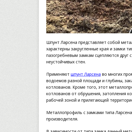
Шпунт Ларсена представляет собой метал
характерны закругленные края и замки ти
пазогребневым замкам сцепляются друг с
неустойчивых стен.
Применяют
шпунт Ларсена
во многих про
водоемов разной площади и глубины, за
котлованов. Кроме того, этот металлоп
котлованов от обрушения, затопления к
рабочей зоной и прилегающей территорие
Металлопрофиль с замками типа Ларсена 
производителя.
В зависимости от типа замка данный ме