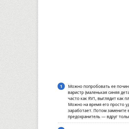
Можно попробовать ее почини
варистр (маленькая синяя дет
часто как RV1, выглядит как п
Можно на время его просто уд
заработает. Потом замените е
предохранитель — вдруг тольк