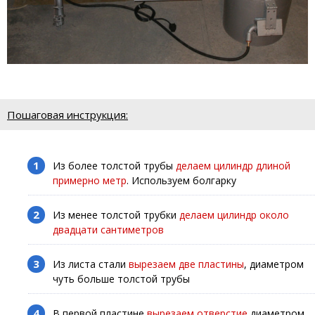
Пошаговая инструкция:
Из более толстой трубы
делаем цилиндр длиной
примерно метр
. Используем болгарку
Из менее толстой трубки
делаем цилиндр около
двадцати сантиметров
Из листа стали
вырезаем две пластины
, диаметром
чуть больше толстой трубы
В первой пластине
вырезаем отверстие
диаметром