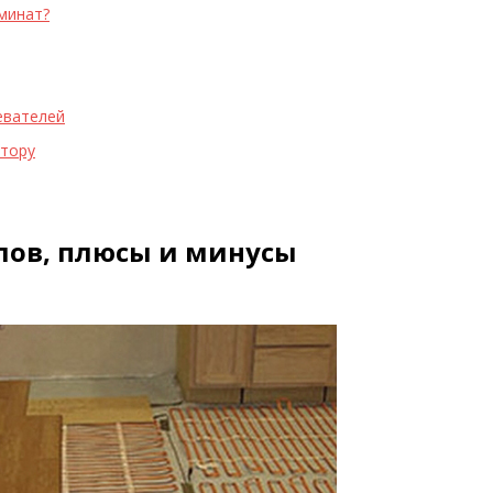
минат?
евателей
ятору
лов, плюсы и минусы