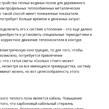
стройства теплых водяных полов для деревянного
нием профильных теплообменных металлических
то такой способ имеет пониженные показатели
 потребует больше времени и денежных затрат.
подключить его к системе отопления – это еще далеко
приобрести и установить специальные термодатчики и
 корректное движение теплоносителя в контуре.
геометрическую конструкцию, то для того, чтобы
 возможно, потребуется привлечение
у, что статья сметы «Сколько стоит» может
, несмотря на все имеющиеся преимущества, систему
аминат можно, но вот целесообразность этого
кого теплого пола является кабель. Повышение
 того, что карбоновый кабельный стержень
 тепловую. Происходит нагрев слоя стяжки и/или