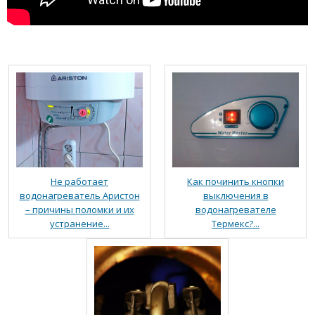
Не работает
Как починить кнопки
водонагреватель Аристон
выключения в
– причины поломки и их
водонагревателе
устранение...
Термекс?...