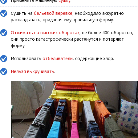
Применять машинную
сушку
.
Сушить на
бельевой веревке
, необходимо аккуратно
раскладывать, придавая ему правильную форму.
Отжимать на высоких оборотах
, не более 400 оборотов,
они просто катастрофически растянутся и потеряют
форму.
Использовать
отбеливатели
, содержащие хлор.
Нельзя выкручивать
.