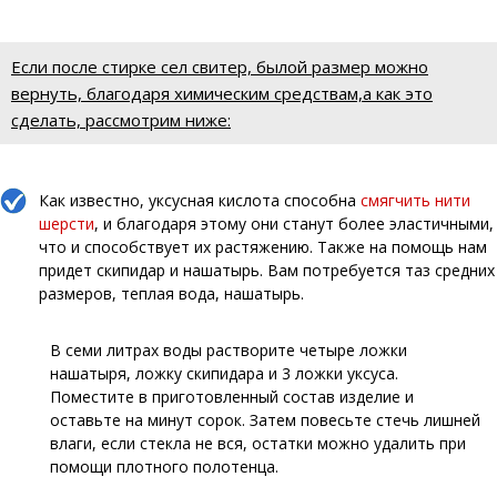
Если после стирке сел свитер, былой размер можно
вернуть, благодаря химическим средствам,а как это
сделать, рассмотрим ниже:
Как известно, уксусная кислота способна
смягчить нити
шерсти
, и благодаря этому они станут более эластичными,
что и способствует их растяжению. Также на помощь нам
придет скипидар и нашатырь. Вам потребуется таз средних
размеров, теплая вода, нашатырь.
В семи литрах воды растворите четыре ложки
нашатыря, ложку скипидара и 3 ложки уксуса.
Поместите в приготовленный состав изделие и
оставьте на минут сорок. Затем повесьте стечь лишней
влаги, если стекла не вся, остатки можно удалить при
помощи плотного полотенца.