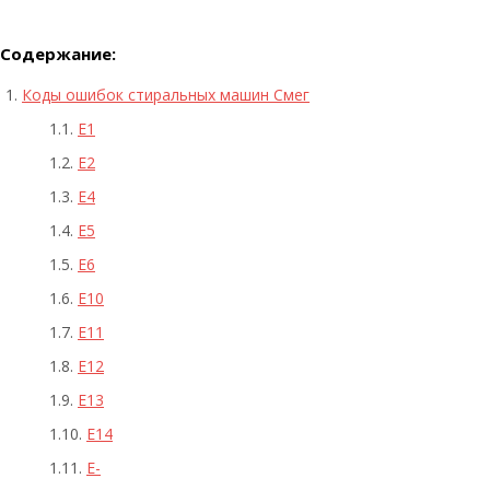
Содержание:
Коды ошибок стиральных машин Смег
E1
E2
E4
E5
E6
E10
E11
E12
E13
E14
E-