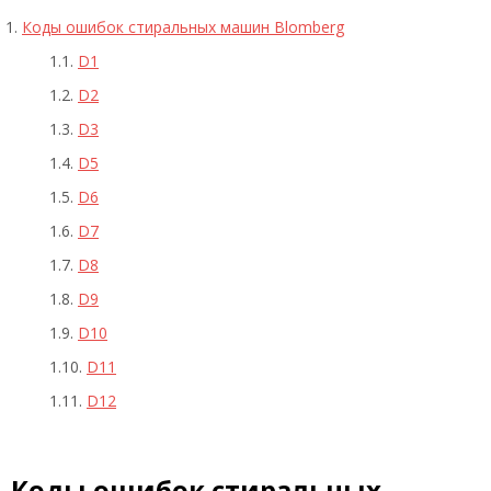
Коды ошибок стиральных машин Blomberg
D1
D2
D3
D5
D6
D7
D8
D9
D10
D11
D12
Коды ошибок стиральных