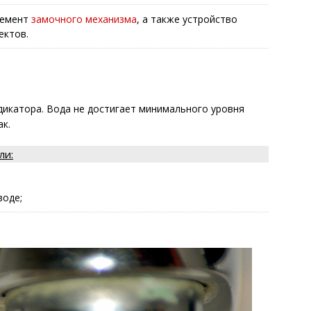
лемент
замочного механизма
, а также устройство
ектов.
дикатора. Вода не достигает минимального уровня
ак.
ли:
воде;