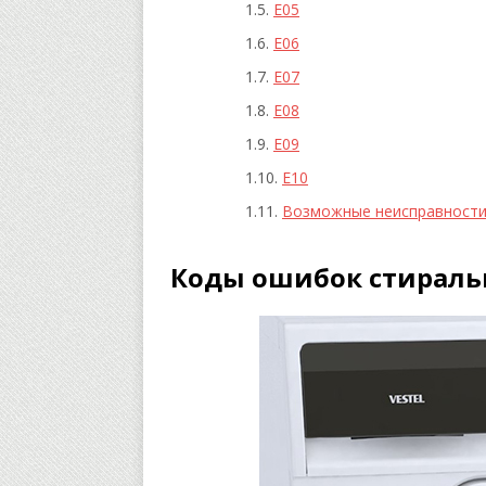
Е05
Е06
Е07
Е08
Е09
Е10
Возможные неисправност
Коды ошибок стираль