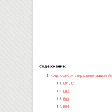
Содержание:
Коды ошибок стиральных машин Ves
Е01, Е1
Е02
Е03
Е04