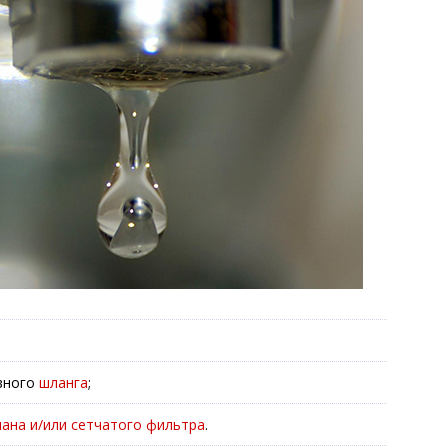
ивного
шланга
;
пана и/или сетчатого фильтра
.