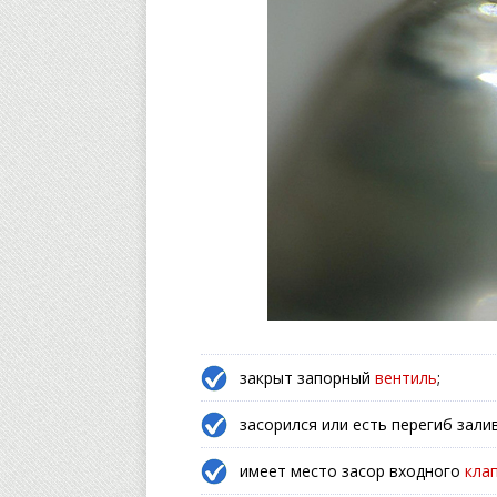
закрыт запорный
вентиль
;
засорился или есть перегиб зал
имеет место засор входного
кла